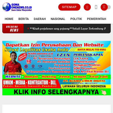
SITEMAP
HOME
BERITA
DAERAH
NASIONAL
POLITIK
PEMERINTAH
K
BREAKING
**Kisah perjalanan sang pejuang**Sekali Layar Terkembang Pantang Biduk Surut 
NEWS